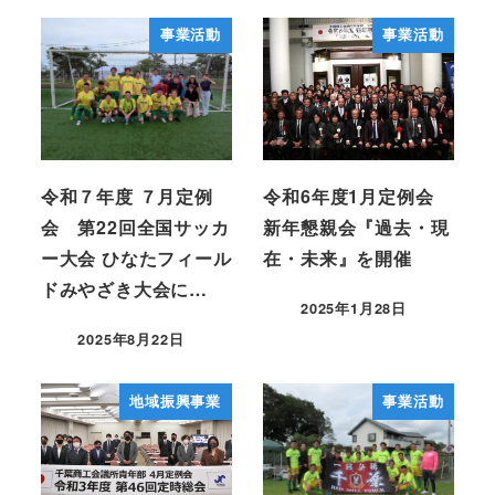
事業活動
事業活動
令和７年度 ７月定例
令和6年度1月定例会
会 第22回全国サッカ
新年懇親会『過去・現
ー大会 ひなたフィール
在・未来』を開催
ドみやざき大会に…
2025年1月28日
2025年8月22日
地域振興事業
事業活動